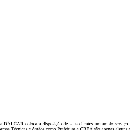
 a DALCAR coloca a disposição de seus clientes um amplo serviço de 
 Normas Técnicas e órgãos como Prefeitura e CREA são apenas alguns 