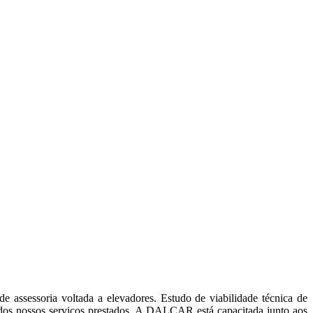
assessoria voltada a elevadores. Estudo de viabilidade técnica de
dos nossos serviços prestados. A DALCAR está capacitada junto aos