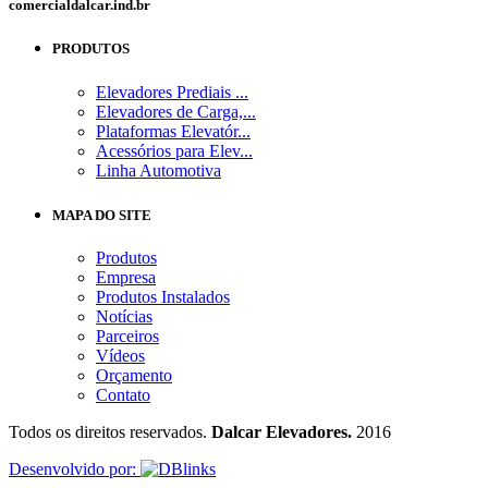
comercial
dalcar.ind.br
PRODUTOS
Elevadores Prediais ...
Elevadores de Carga,...
Plataformas Elevatór...
Acessórios para Elev...
Linha Automotiva
MAPA DO SITE
Produtos
Empresa
Produtos Instalados
Notícias
Parceiros
Vídeos
Orçamento
Contato
Todos os direitos reservados.
Dalcar Elevadores.
2016
Desenvolvido por: